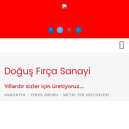
Doğuş Fırça Sanayi
Yıllardır sizler için üretiyoruz...
ANASAYFA
YERSIL GRUBU
METAL YER SILECEKLERI